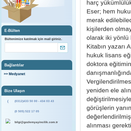
harç yükümlülükl
Eser; hem hukuk
merak edilebile
kişilerden olma
E-Bülten
olarak iki yönlü
Bültenimize katılmak için mail giriniz.
Kitabın yazarı 
hukuk lisans eğ
doktora eğitimi
Bağlantılar
danışmanlığında 
>> Medyanet
Vergilendirilmes
yeniden ele alı
Bize Ulaşın
değiştirilmesiy
(
(0312)433 50 00 - 434 03 43
görüşlerin yanın
(0 505) 522 17 05
değerlendirilmiş
bilgi@gozlemyayincilik.com.tr
alınması gerekt