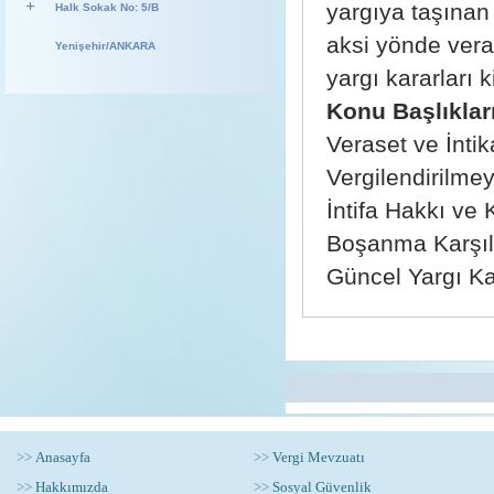
+
yargıya taşınan
Halk Sokak No: 5/B
aksi yönde vera
Yenişehir/ANKARA
yargı kararları k
Konu Başlıklar
Veraset ve İntik
Vergilendirilme
İntifa Hakkı ve 
Boşanma Karşılı
Güncel Yargı Ka
>>
Anasayfa
>>
Vergi Mevzuatı
>>
Hakkımızda
>>
Sosyal Güvenlik