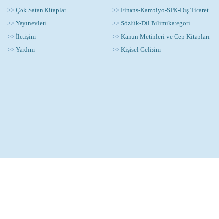
>>
Çok Satan Kitaplar
>>
Finans-Kambiyo-SPK-Dış Ticaret
>>
Yayınevleri
>>
Sözlük-Dil Bilimikategori
>>
İletişim
>>
Kanun Metinleri ve Cep Kitapları
>>
Yardım
>>
Kişisel Gelişim