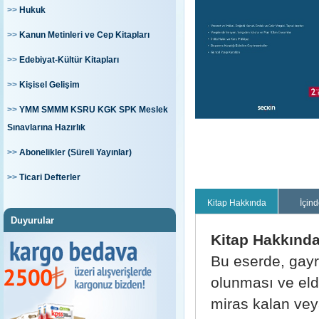
>>
Hukuk
>>
Kanun Metinleri ve Cep Kitapları
>>
Edebiyat-Kültür Kitapları
>>
Kişisel Gelişim
>>
YMM SMMM KSRU KGK SPK Meslek
Sınavlarına Hazırlık
>>
Abonelikler (Süreli Yayınlar)
>>
Ticari Defterler
Kitap Hakkında
İçind
Duyurular
Kitap Hakkınd
Bu eserde, gayr
olunması ve elde
miras kalan vey