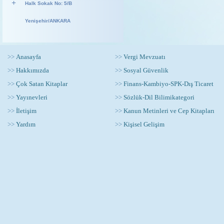
+
Halk Sokak No: 5/B
Yenişehir/ANKARA
>>
Anasayfa
>>
Vergi Mevzuatı
>>
Hakkımızda
>>
Sosyal Güvenlik
>>
Çok Satan Kitaplar
>>
Finans-Kambiyo-SPK-Dış Ticaret
>>
Yayınevleri
>>
Sözlük-Dil Bilimikategori
>>
İletişim
>>
Kanun Metinleri ve Cep Kitapları
>>
Yardım
>>
Kişisel Gelişim