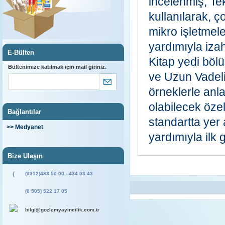
incelenmiş, T
kullanılarak, ç
mikro işletmel
yardımıyla izah
E-Bülten
Kitap yedi böl
Bültenimize katılmak için mail giriniz.
ve Uzun Vadeli
örneklerle anl
olabilecek özel
Bağlantılar
standartta yer 
>> Medyanet
yardımıyla ilk ge
Bize Ulaşın
(
(0312)433 50 00 - 434 03 43
(0 505) 522 17 05
bilgi@gozlemyayincilik.com.tr