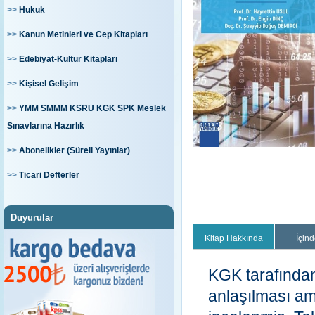
>>
Hukuk
>>
Kanun Metinleri ve Cep Kitapları
>>
Edebiyat-Kültür Kitapları
>>
Kişisel Gelişim
>>
YMM SMMM KSRU KGK SPK Meslek
Sınavlarına Hazırlık
>>
Abonelikler (Süreli Yayınlar)
>>
Ticari Defterler
Duyurular
Kitap Hakkında
İçind
KGK tarafında
anlaşılması ama