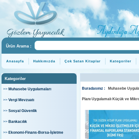
Ürün Arama :
Anasayfa
Hakkımızda
Çok Satan Kitaplar
Kategoriler
Kategoriler
Buradasınız :
Muhasebe Uygula
>>
Muhasebe Uygulamaları
Planı Uygulamalı Küçük ve Mikro
>>
Vergi Mevzuatı
>>
Sosyal Güvenlik
>>
Bankacılık
>>
Ekonomi-Finans-Borsa-İşletme