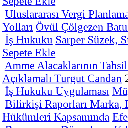
Sepete Ekle
Uluslararası Vergi Planla
Yolları
Övül Çölgezen Bat
İş Hukuku
Sarper Süzek, S
Sepete Ekle
Amme Alacaklarının Tahsi
Açıklamalı
Turgut Candan
İş Hukuku Uygulaması
Müj
Bilirkişi Raporları Marka
Hükümleri Kapsamında
Efe