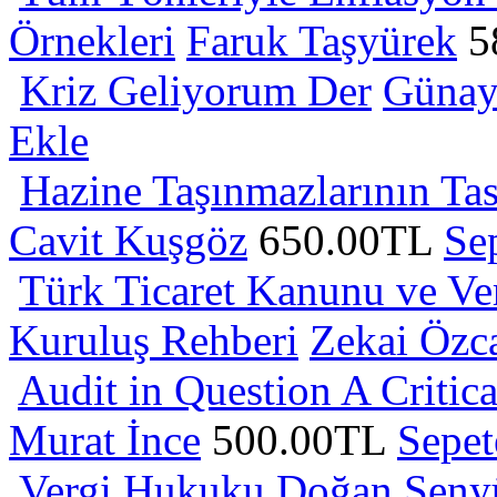
Örnekleri
Faruk Taşyürek
5
Kriz Geliyorum Der
Günay
Ekle
Hazine Taşınmazlarının Tas
Cavit Kuşgöz
650.00TL
Se
Türk Ticaret Kanunu ve Ve
Kuruluş Rehberi
Zekai Özc
Audit in Question A Critic
Murat İnce
500.00TL
Sepet
Vergi Hukuku
Doğan Şeny