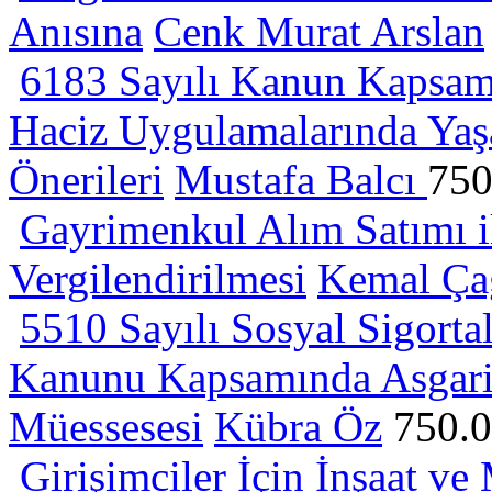
Anısına
Cenk Murat Arslan
6183 Sayılı Kanun Kapsamı
Haciz Uygulamalarında Yaş
Önerileri
Mustafa Balcı
750
Gayrimenkul Alım Satımı il
Vergilendirilmesi
Kemal Ça
5510 Sayılı Sosyal Sigortal
Kanunu Kapsamında Asgari İ
Müessesesi
Kübra Öz
750.
Girişimciler İçin İnşaat ve