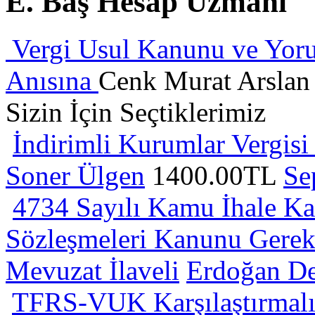
E. Baş Hesap Uzmanı
Vergi Usul Kanunu ve Yor
Anısına
Cenk Murat Arsla
Sizin İçin Seçtiklerimiz
İndirimli Kurumlar Vergisi
Soner Ülgen
1400.00TL
Se
4734 Sayılı Kamu İhale Ka
Sözleşmeleri Kanunu Gerekç
Mevuzat İlaveli
Erdoğan D
TFRS-VUK Karşılaştırmalı 