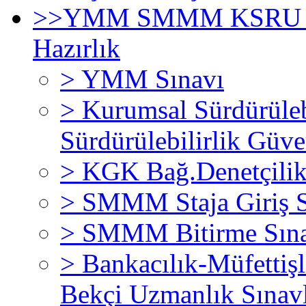
>>
YMM SMMM KSRU KG
Hazırlık
>
YMM Sınavı
>
Kurumsal Sürdürüleb
Sürdürülebilirlik Güve
>
KGK Bağ.Denetçilik-
>
SMMM Staja Giriş S
>
SMMM Bitirme Sına
>
Bankacılık-Müfetti
Bekçi Uzmanlık Sınavl