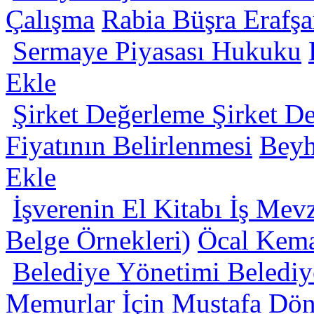
Çalışma
Rabia Büşra Erafşa
Sermaye Piyasası Hukuku
Ekle
Şirket Değerleme Şirket D
Fiyatının Belirlenmesi
Beyh
Ekle
İşverenin El Kitabı İş Mev
Belge Örnekleri)
Öcal Kema
Belediye Yönetimi Belediy
Memurlar İçin
Mustafa Dö