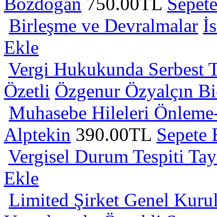
Bozdogan
750.00TL
Sepete
Birleşme ve Devralmalar
İ
Ekle
Vergi Hukukunda Serbest Ti
Özetli
Özgenur Özyalçın Bi
Muhasebe Hileleri Önleme
Alptekin
390.00TL
Sepete 
Vergisel Durum Tespiti
Tay
Ekle
Limited Şirket Genel Kurul