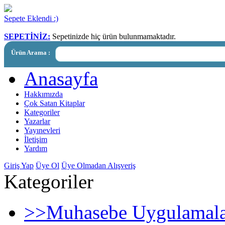
Sepete Eklendi :)
SEPETİNİZ:
Sepetinizde hiç ürün bulunmamaktadır.
Ürün Arama :
Anasayfa
Hakkımızda
Çok Satan Kitaplar
Kategoriler
Yazarlar
Yayınevleri
İletişim
Yardım
Giriş Yap
Üye Ol
Üye Olmadan Alışveriş
Kategoriler
>>
Muhasebe Uygulamala