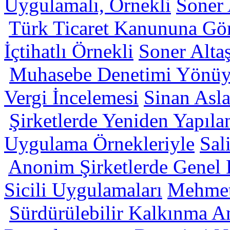
Uygulamalı, Örnekli
Soner 
Türk Ticaret Kanununa Gör
İçtihatlı Örnekli
Soner Alta
Muhasebe Denetimi Yönüyle
Vergi İncelemesi
Sinan Asl
Şirketlerde Yeniden Yapıla
Uygulama Örnekleriyle
Sal
Anonim Şirketlerde Genel K
Sicili Uygulamaları
Mehme
Sürdürülebilir Kalkınma Am