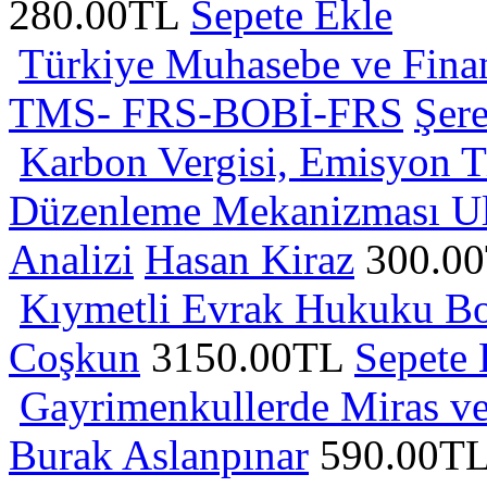
280.00TL
Sepete Ekle
Türkiye Muhasebe ve Finan
TMS- FRS-BOBİ-FRS
Şer
Karbon Vergisi, Emisyon Ti
Düzenleme Mekanizması Ulu
Analizi
Hasan Kiraz
300.0
Kıymetli Evrak Hukuku Bon
Coşkun
3150.00TL
Sepete 
Gayrimenkullerde Miras ve 
Burak Aslanpınar
590.00T