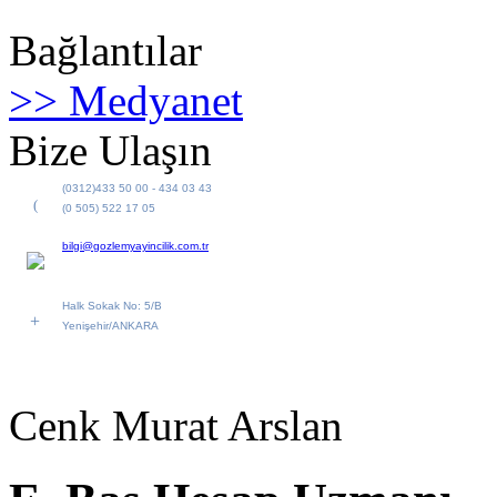
Bağlantılar
>> Medyanet
Bize Ulaşın
(0312)433 50 00 - 434 03 43
(
(0 505) 522 17 05
bilgi@gozlemyayincilik.com.tr
Halk Sokak No: 5/B
+
Yenişehir/ANKARA
Cenk Murat Arslan